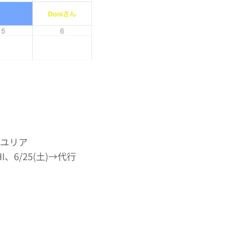
代行ユリア
HI、6/25(土)→代行